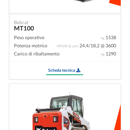
Bobcat
MT100
Peso operativo
1538
kg
Potenza motrice
24,4/18,2 @ 3600
HP/kW @ rpm
Carico di ribaltamento
1290
kg
Scheda tecnica