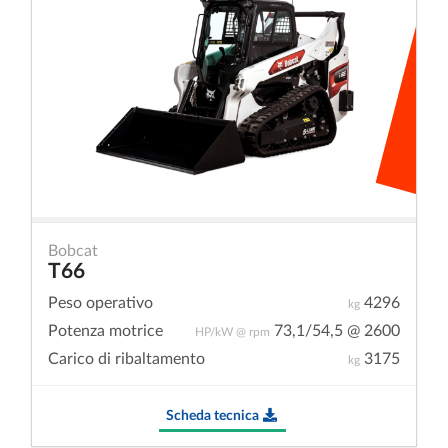
Bobcat
T66
Peso operativo
4296
kg
Potenza motrice
73,1/54,5 @ 2600
HP/kW @ rpm
Carico di ribaltamento
3175
kg
Scheda tecnica