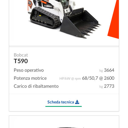
Bobcat
T590
Peso operativo
3664
kg
Potenza motrice
68/50,7 @ 2600
HP/kW @ rpm
Carico di ribaltamento
2773
kg
Scheda tecnica