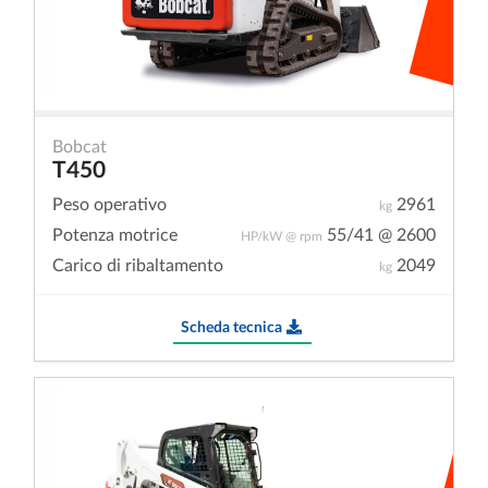
Bobcat
T450
Peso operativo
2961
kg
Potenza motrice
55/41 @ 2600
HP/kW @ rpm
Carico di ribaltamento
2049
kg
Scheda tecnica