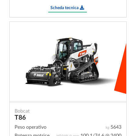
Scheda tecnica
Bobcat
T86
Peso operativo
5643
kg
Potenza motrice
100,1/74,6 @ 2400
HP/kW @ rpm