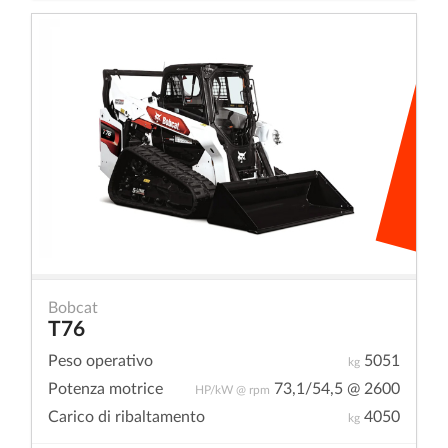
Bobcat
T76
Peso operativo
5051
kg
Potenza motrice
73,1/54,5 @ 2600
HP/kW @ rpm
Carico di ribaltamento
4050
kg