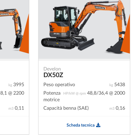
Develon
DX50Z
3995
Peso operativo
5438
kg
kg
8,1 @ 2200
Potenza
48,8/36,4 @ 2000
HP/kW @ rpm
motrice
0,11
Capacità benna (SAE)
0,16
m3
m3
Scheda tecnica