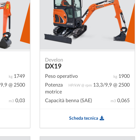
Develon
DX19
1749
Peso operativo
1900
kg
kg
9,9 @ 2500
Potenza
13,3/9,9 @ 2500
HP/kW @ rpm
motrice
0,03
Capacità benna (SAE)
0,065
m3
m3
Scheda tecnica