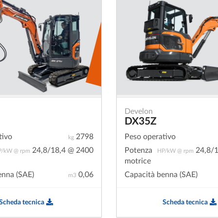
Develon
DX35Z
tivo
2798
Peso operativo
kg
24,8/18,4 @ 2400
Potenza
24,8/1
P/kW @ rpm
HP/kW @ rpm
motrice
enna (SAE)
0,06
Capacità benna (SAE)
m3
Scheda tecnica
Scheda tecnica