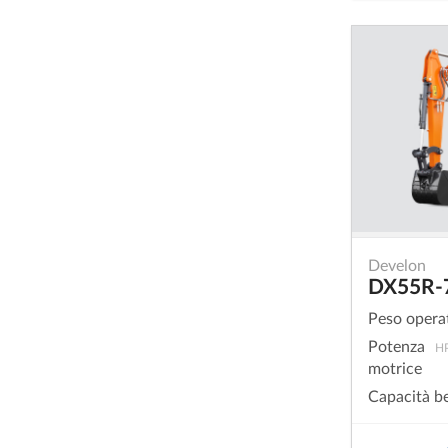
Develon
DX55R-
Peso opera
Potenza
H
motrice
Capacità b