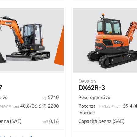
Develon
7
DX62R-3
tivo
5740
Peso operativo
kg
48,8/36,6 @ 2200
Potenza
59,4/4
P/kW @ rpm
HP/kW @ rpm
motrice
enna (SAE)
0,16
Capacità benna (SAE)
m3