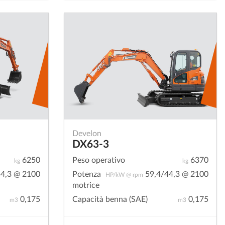
Develon
DX63-3
6250
Peso operativo
6370
kg
kg
4,3 @ 2100
Potenza
59,4/44,3 @ 2100
HP/kW @ rpm
motrice
0,175
Capacità benna (SAE)
0,175
m3
m3