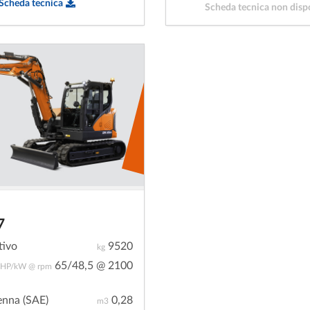
Scheda tecnica
Scheda tecnica non disp
7
tivo
9520
kg
65/48,5 @ 2100
HP/kW @ rpm
enna (SAE)
0,28
m3