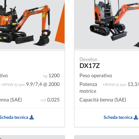
Develon
DX17Z
tivo
1200
Peso operativo
kg
9,9/7,4 @ 2000
Potenza
13,3/
HP/kW @ rpm
HP/kW @ rpm
motrice
enna (SAE)
0,025
Capacità benna (SAE)
m3
Scheda tecnica
Scheda tecnica