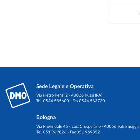
Sede Legale e Operativa
Via Pietro Renzi 2 - 48026 Russi (RA)
Tel. 0544 585600 - Fax 0544 583730
Bologna
Via Provinciale 45 - Loc. Crespellano - 40056 Valsamoggia
Tel. 051 969826 - Fax 051 969852