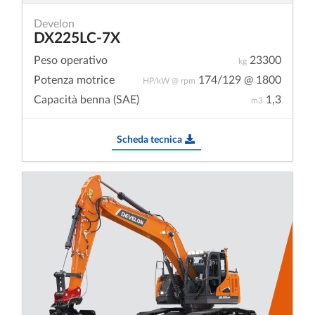
Develon
DX225LC-7X
Peso operativo
23300
kg
Potenza motrice
174/129 @ 1800
HP/kW @ rpm
Capacità benna (SAE)
1,3
m3
Scheda tecnica