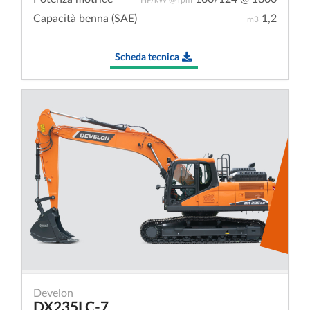
Capacità benna (SAE)
1,2
m3
Scheda tecnica
Develon
DX235LC-7