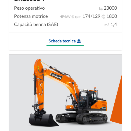
Peso operativo
23000
kg
Potenza motrice
174/129 @ 1800
HP/kW @ rpm
Capacità benna (SAE)
1,4
m3
Scheda tecnica