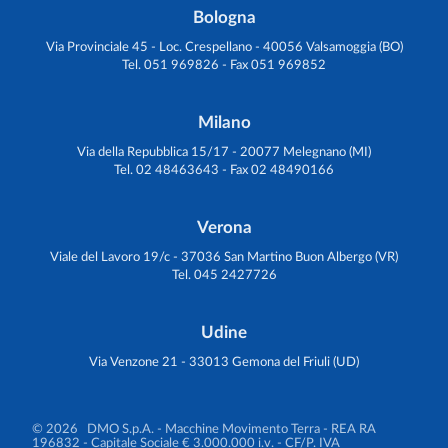
Bologna
Via Provinciale 45 - Loc. Crespellano - 40056 Valsamoggia (BO)
Tel. 051 969826 - Fax 051 969852
Milano
Via della Repubblica 15/17 - 20077 Melegnano (MI)
Tel. 02 48463643 - Fax 02 48490166
Verona
Viale del Lavoro 19/c - 37036 San Martino Buon Albergo (VR)
Tel. 045 2427726
Udine
Via Venzone 21 - 33013 Gemona del Friuli (UD)
© 2026 DMO S.p.A. - Macchine Movimento Terra
- REA RA
196832 - Capitale Sociale € 3.000.000 i.v. - CF/P. IVA