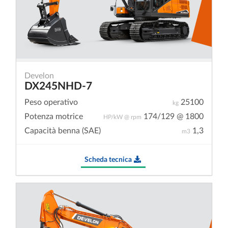
Develon
DX245NHD-7
Peso operativo
25100
kg
Potenza motrice
174/129 @ 1800
HP/kW @ rpm
Capacità benna (SAE)
1,3
m3
Scheda tecnica