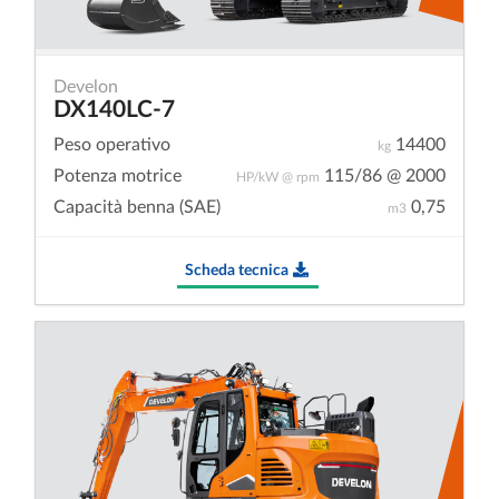
Develon
DX140LC-7
Peso operativo
14400
kg
Potenza motrice
115/86 @ 2000
HP/kW @ rpm
Capacità benna (SAE)
0,75
m3
Scheda tecnica