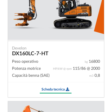
Develon
DX160LC-7-HT
Peso operativo
16800
kg
Potenza motrice
115/86 @ 2000
HP/kW @ rpm
Capacità benna (SAE)
0,8
m3
Scheda tecnica