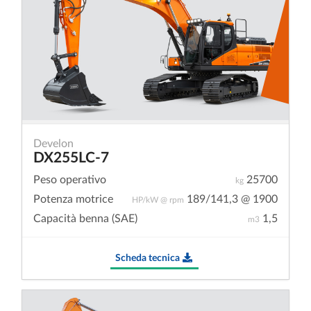
Develon
DX255LC-7
Peso operativo
25700
kg
Potenza motrice
189/141,3 @ 1900
HP/kW @ rpm
Capacità benna (SAE)
1,5
m3
Scheda tecnica