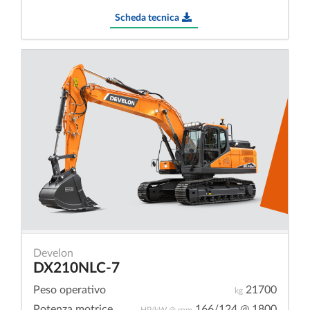
Scheda tecnica
Develon
DX210NLC-7
Peso operativo
21700
kg
Potenza motrice
166/124 @ 1800
HP/kW @ rpm