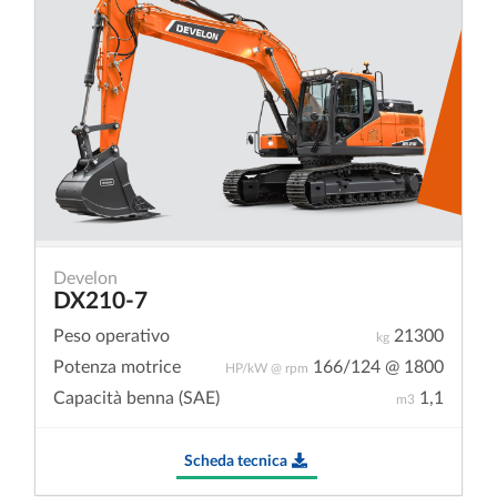
Develon
DX210-7
Peso operativo
21300
kg
Potenza motrice
166/124 @ 1800
HP/kW @ rpm
Capacità benna (SAE)
1,1
m3
Scheda tecnica