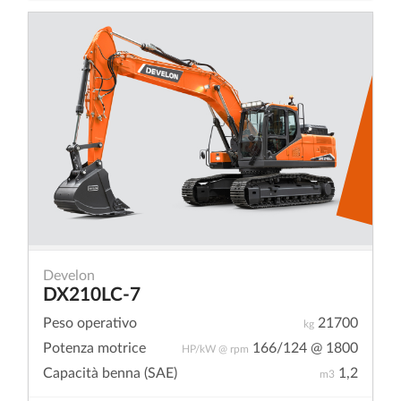
Develon
DX210LC-7
Peso operativo
21700
kg
Potenza motrice
166/124 @ 1800
HP/kW @ rpm
Capacità benna (SAE)
1,2
m3