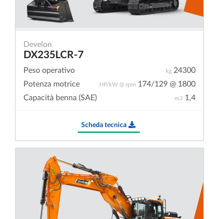
Develon
DX235LCR-7
Peso operativo
24300
kg
Potenza motrice
174/129 @ 1800
HP/kW @ rpm
Capacità benna (SAE)
1,4
m3
Scheda tecnica