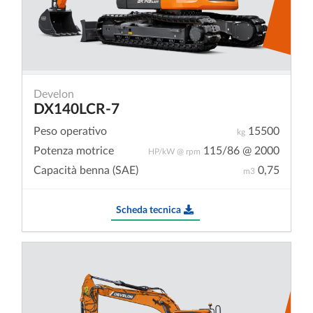
Develon
DX140LCR-7
Peso operativo
15500
kg
Potenza motrice
115/86 @ 2000
HP/kW @ rpm
Capacità benna (SAE)
0,75
m3
Scheda tecnica