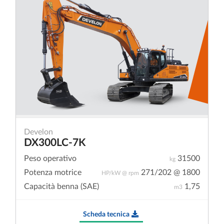
Develon
DX300LC-7K
Peso operativo
31500
kg
Potenza motrice
271/202 @ 1800
HP/kW @ rpm
Capacità benna (SAE)
1,75
m3
Scheda tecnica