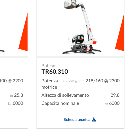
Bobcat
TR60.310
100 @ 2200
Potenza
218/160 @ 2300
HP/kW @ rpm
motrice
25,8
Altezza di sollevamento
29,8
m
m
6000
Capacità nominale
6000
kg
kg
Scheda tecnica