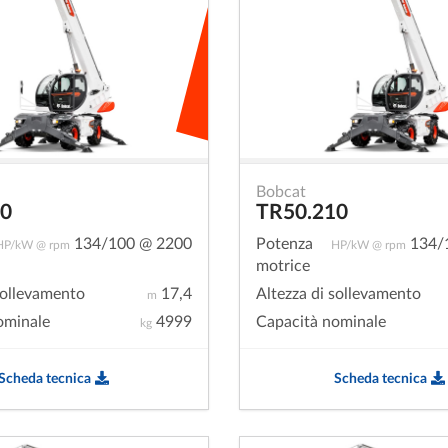
Bobcat
80
TR50.210
134/100 @ 2200
Potenza
134/
HP/kW @ rpm
HP/kW @ rpm
motrice
sollevamento
17,4
Altezza di sollevamento
m
ominale
4999
Capacità nominale
kg
Scheda tecnica
Scheda tecnica