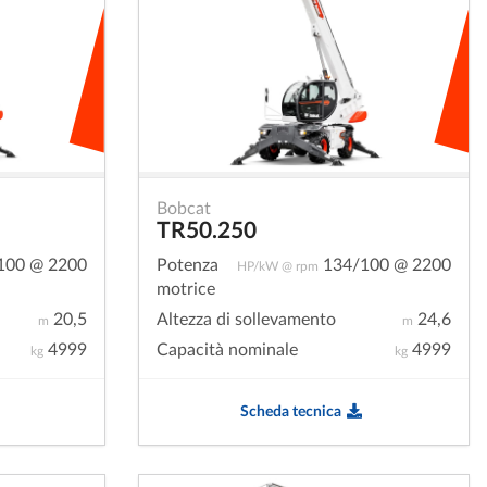
Bobcat
TR50.250
100 @ 2200
Potenza
134/100 @ 2200
HP/kW @ rpm
motrice
20,5
Altezza di sollevamento
24,6
m
m
4999
Capacità nominale
4999
kg
kg
Scheda tecnica