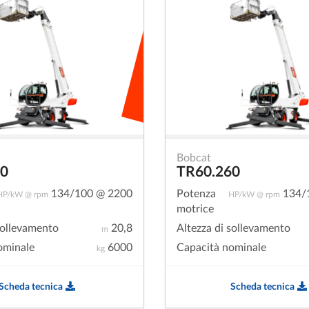
Bobcat
20
TR60.260
134/100 @ 2200
Potenza
134/
HP/kW @ rpm
HP/kW @ rpm
motrice
sollevamento
20,8
Altezza di sollevamento
m
ominale
6000
Capacità nominale
kg
Scheda tecnica
Scheda tecnica