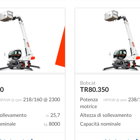
Bobcat
70
TR80.350
218/160 @ 2300
Potenza
238/
HP/kW @ rpm
HP/kW @ rpm
motrice
sollevamento
25,7
Altezza di sollevamento
m
ominale
8000
Capacità nominale
kg