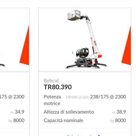
Bobcat
TR80.390
175 @ 2300
Potenza
238/175 @ 2300
HP/kW @ rpm
motrice
34,9
Altezza di sollevamento
38,9
m
m
8000
Capacità nominale
8000
kg
kg