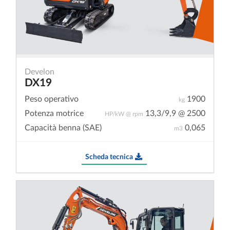
Develon
DX19
Peso operativo
1900
kg
Potenza motrice
13,3/9,9 @ 2500
HP/kW @ rpm
Capacità benna (SAE)
0,065
m3
Scheda tecnica