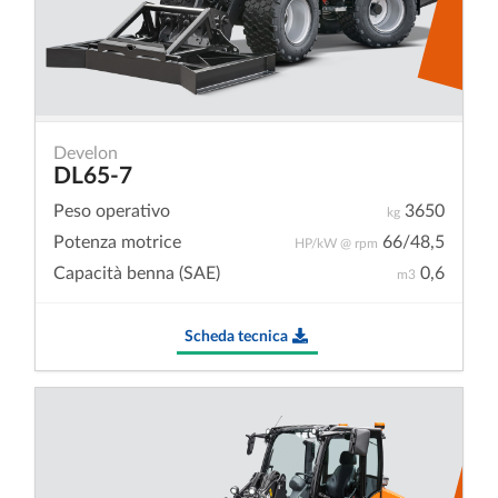
Develon
DL65-7
Peso operativo
3650
kg
Potenza motrice
66/48,5
HP/kW @ rpm
Capacità benna (SAE)
0,6
m3
Scheda tecnica