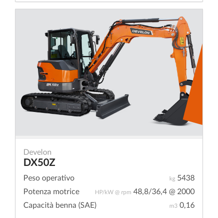
Develon
DX50Z
Peso operativo
5438
kg
Potenza motrice
48,8/36,4 @ 2000
HP/kW @ rpm
Capacità benna (SAE)
0,16
m3