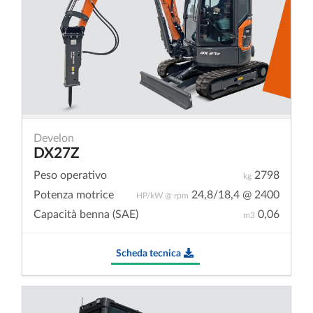
Develon
DX27Z
Peso operativo
2798
kg
Potenza motrice
24,8/18,4 @ 2400
HP/kW @ rpm
Capacità benna (SAE)
0,06
m3
Scheda tecnica