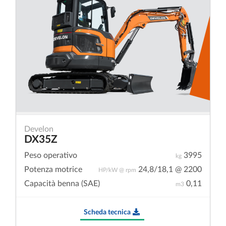
Develon
DX35Z
Peso operativo
3995
kg
Potenza motrice
24,8/18,1 @ 2200
HP/kW @ rpm
Capacità benna (SAE)
0,11
m3
Scheda tecnica