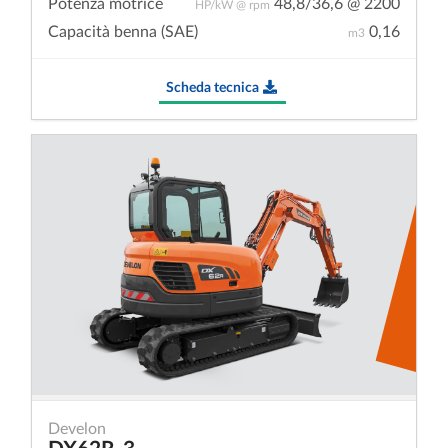
Potenza motrice
48,8/36,6 @ 2200
HP/kW @ rpm
Capacità benna (SAE)
0,16
m3
Scheda tecnica
Develon
DX62R-3