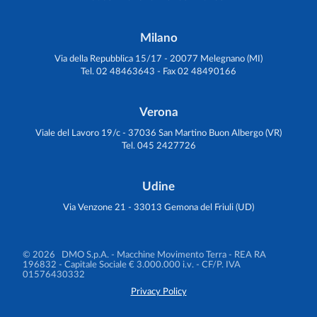
Milano
Via della Repubblica 15/17 - 20077 Melegnano (MI)
Tel. 02 48463643 - Fax 02 48490166
Verona
Viale del Lavoro 19/c - 37036 San Martino Buon Albergo (VR)
Tel. 045 2427726
Udine
Via Venzone 21 - 33013 Gemona del Friuli (UD)
© 2026 DMO S.p.A. - Macchine Movimento Terra
- REA RA
196832 - Capitale Sociale € 3.000.000 i.v. - CF/P. IVA
01576430332
Privacy Policy