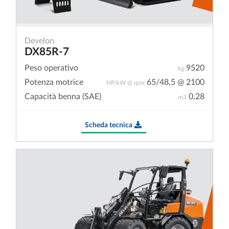
Develon
DX85R-7
Peso operativo
9520
kg
Potenza motrice
65/48,5 @ 2100
HP/kW @ rpm
Capacità benna (SAE)
0,28
m3
Scheda tecnica