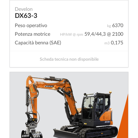
Develon
DX63-3
Peso operativo
6370
kg
Potenza motrice
59,4/44,3 @ 2100
HP/kW @ rpm
Capacità benna (SAE)
0,175
m3
Scheda tecnica non disponibile