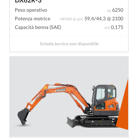
Peso operativo
6250
kg
Potenza motrice
59,4/44,3 @ 2100
HP/kW @ rpm
Capacità benna (SAE)
0,175
m3
Scheda tecnica non disponibile