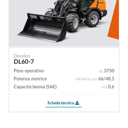
Develon
DL60-7
Peso operativo
3750
kg
Potenza motrice
66/48,5
HP/kW @ rpm
Capacità benna (SAE)
0,6
m3
Scheda tecnica