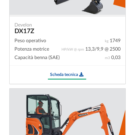
Develon
DX17Z
Peso operativo
1749
kg
Potenza motrice
13,3/9,9 @ 2500
HP/kW @ rpm
Capacità benna (SAE)
0,03
m3
Scheda tecnica