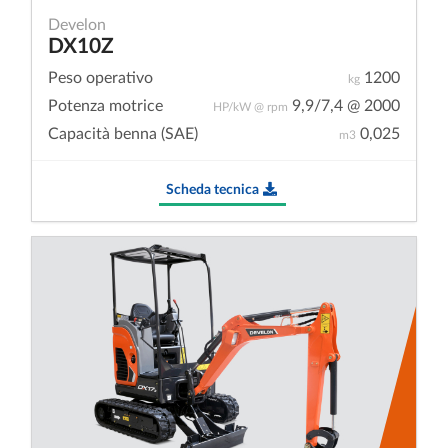
Develon
DX10Z
Peso operativo
1200
kg
Potenza motrice
9,9/7,4 @ 2000
HP/kW @ rpm
Capacità benna (SAE)
0,025
m3
Scheda tecnica