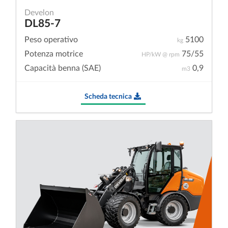
Develon
DL85-7
Peso operativo
5100
kg
Potenza motrice
75/55
HP/kW @ rpm
Capacità benna (SAE)
0,9
m3
Scheda tecnica