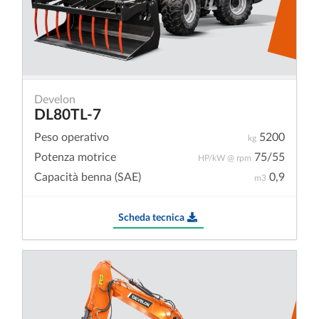
Develon
DL80TL-7
Peso operativo
5200
kg
Potenza motrice
75/55
HP/kW @ rpm
Capacità benna (SAE)
0,9
m3
Scheda tecnica