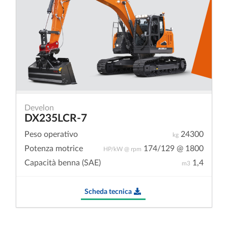
Develon
DX235LCR-7
Peso operativo
24300
kg
Potenza motrice
174/129 @ 1800
HP/kW @ rpm
Capacità benna (SAE)
1,4
m3
Scheda tecnica