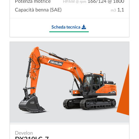
Potenza motrice
166/124 @ 1800
HP/kW @ rpm
Capacità benna (SAE)
1,1
m3
Scheda tecnica
Develon
DX210LC-7