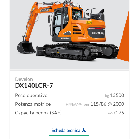
Develon
DX140LCR-7
Peso operativo
15500
kg
Potenza motrice
115/86 @ 2000
HP/kW @ rpm
Capacità benna (SAE)
0,75
m3
Scheda tecnica