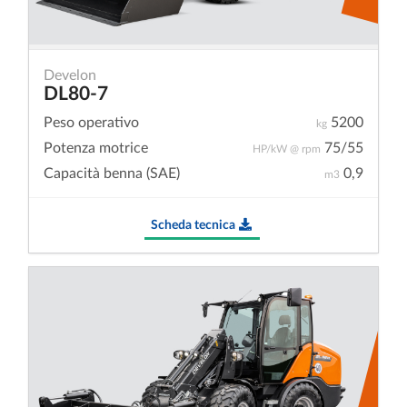
Develon
DL80-7
Peso operativo
5200
kg
Potenza motrice
75/55
HP/kW @ rpm
Capacità benna (SAE)
0,9
m3
Scheda tecnica