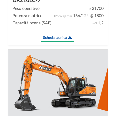
Peso operativo
21700
kg
Potenza motrice
166/124 @ 1800
HP/kW @ rpm
Capacità benna (SAE)
1,2
m3
Scheda tecnica