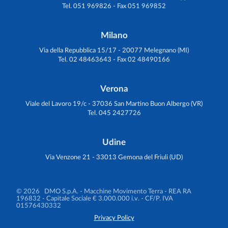
Tel. 051 969826 - Fax 051 969852
Milano
Via della Repubblica 15/17 - 20077 Melegnano (MI)
Tel. 02 48463643 - Fax 02 48490166
Verona
Viale del Lavoro 19/c - 37036 San Martino Buon Albergo (VR)
Tel. 045 2427726
Udine
Via Venzone 21 - 33013 Gemona del Friuli (UD)
© 2026 DMO S.p.A. - Macchine Movimento Terra
- REA RA
196832 - Capitale Sociale € 3.000.000 i.v. - CF/P. IVA
01576430332
Privacy Policy