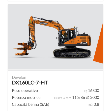
Develon
DX160LC-7-HT
Peso operativo
16800
kg
Potenza motrice
115/86 @ 2000
HP/kW @ rpm
Capacità benna (SAE)
0,8
m3