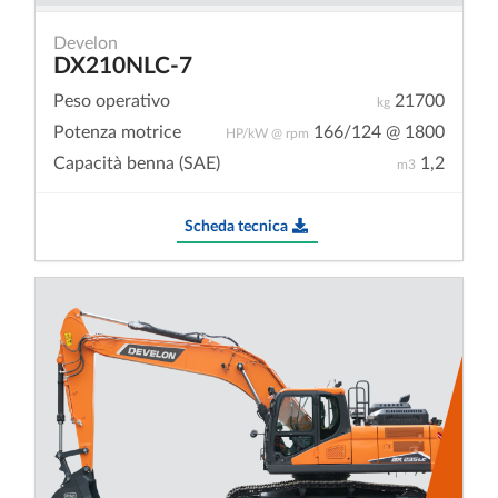
Develon
DX210NLC-7
Peso operativo
21700
kg
Potenza motrice
166/124 @ 1800
HP/kW @ rpm
Capacità benna (SAE)
1,2
m3
Scheda tecnica