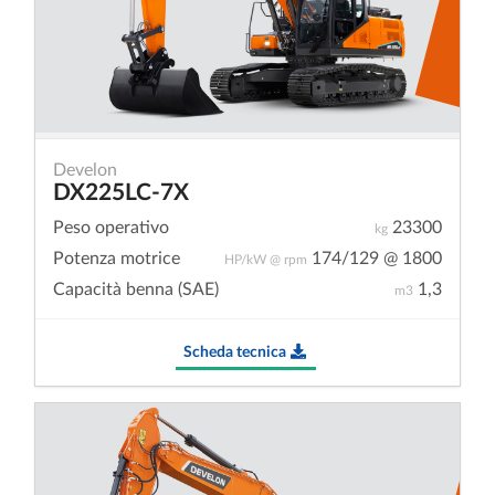
Develon
DX225LC-7X
Peso operativo
23300
kg
Potenza motrice
174/129 @ 1800
HP/kW @ rpm
Capacità benna (SAE)
1,3
m3
Scheda tecnica