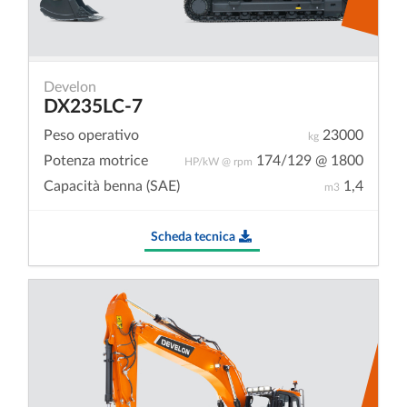
Develon
DX235LC-7
Peso operativo
23000
kg
Potenza motrice
174/129 @ 1800
HP/kW @ rpm
Capacità benna (SAE)
1,4
m3
Scheda tecnica