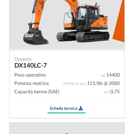
Develon
DX140LC-7
Peso operativo
14400
kg
Potenza motrice
115/86 @ 2000
HP/kW @ rpm
Capacità benna (SAE)
0,75
m3
Scheda tecnica