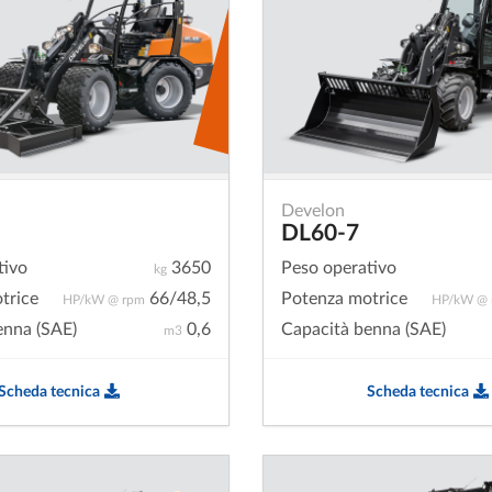
Develon
DL60-7
tivo
3650
Peso operativo
kg
trice
66/48,5
Potenza motrice
HP/kW @ rpm
HP/kW @ 
enna (SAE)
0,6
Capacità benna (SAE)
m3
Scheda tecnica
Scheda tecnica