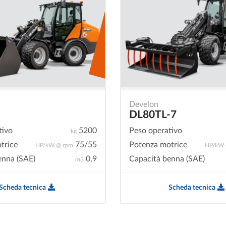
Develon
DL80TL-7
tivo
5200
Peso operativo
kg
trice
75/55
Potenza motrice
HP/kW @ rpm
HP/kW 
enna (SAE)
0,9
Capacità benna (SAE)
m3
Scheda tecnica
Scheda tecnica