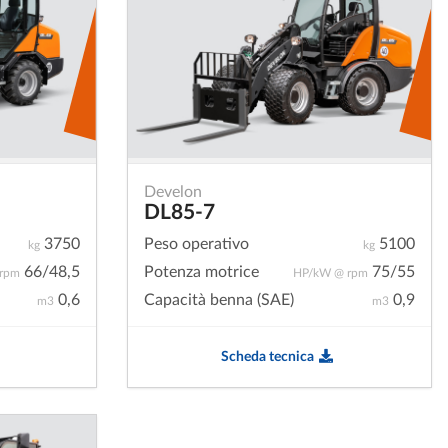
Develon
DL85-7
3750
Peso operativo
5100
kg
kg
66/48,5
Potenza motrice
75/55
rpm
HP/kW @ rpm
0,6
Capacità benna (SAE)
0,9
m3
m3
Scheda tecnica