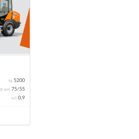
5200
kg
75/55
@ rpm
0,9
m3