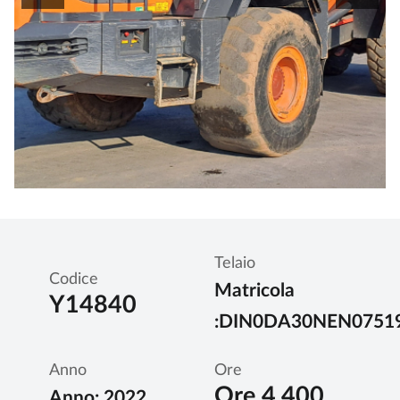
Telaio
Codice
Matricola
Y14840
:DIN0DA30NEN0751
Anno
Ore
Ore 4.400
Anno: 2022