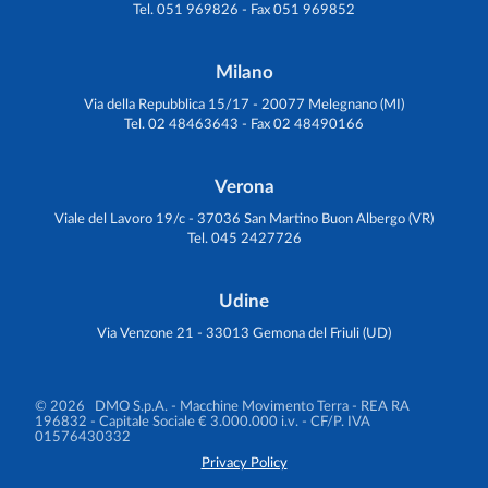
Tel. 051 969826 - Fax 051 969852
Milano
Via della Repubblica 15/17 - 20077 Melegnano (MI)
Tel. 02 48463643 - Fax 02 48490166
Verona
Viale del Lavoro 19/c - 37036 San Martino Buon Albergo (VR)
Tel. 045 2427726
Udine
Via Venzone 21 - 33013 Gemona del Friuli (UD)
© 2026 DMO S.p.A. - Macchine Movimento Terra
- REA RA
196832 - Capitale Sociale € 3.000.000 i.v. - CF/P. IVA
01576430332
Privacy Policy