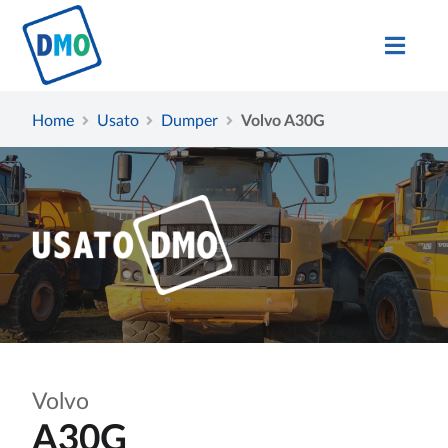
Home
Usato
Dumper
Volvo A30G
Volvo
A30G